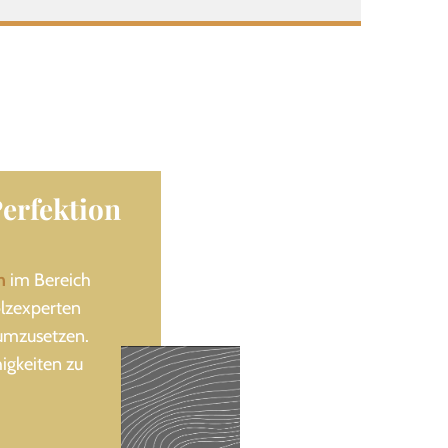
Perfektion
n
im Bereich
lzexperten
 umzusetzen.
igkeiten zu