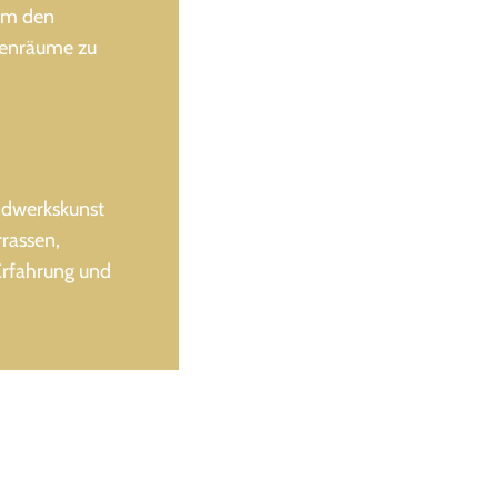
 um den
nenräume zu
ndwerkskunst
rrassen,
Erfahrung und