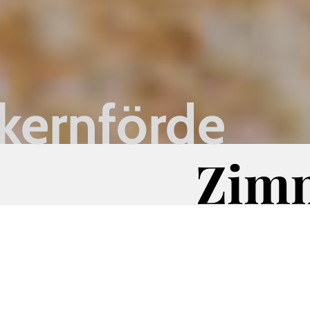
kernförde
Zimm