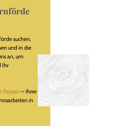
ernförde
förde suchen,
hen und in die
 uns an, um
 Ihr
i Paysen
– Ihrer
nnsarbeiten in