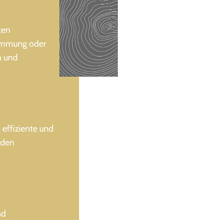
ten
dämmung oder
n und
 effiziente und
 den
nd