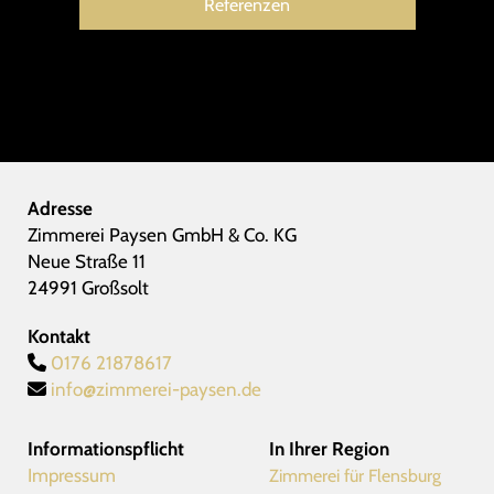
Referenzen
Adresse
Zimmerei Paysen GmbH & Co. KG
Neue Straße 11
24991 Großsolt
Kontakt
0176 21878617

info@zimmerei-paysen.de

Informationspflicht
In Ihrer Region
Impressum
Zimmerei für Flensburg